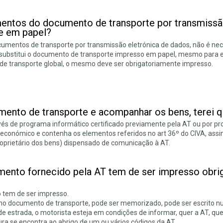
entos do documento de transporte por transmissão
e em papel?
umentos de transporte por transmissão eletrónica de dados, não é ne
AT substitui o documento de transporte impresso em papel, mesmo para e
 transporte global, o mesmo deve ser obrigatoriamente impresso.
umento de transporte e acompanhar os bens, terei 
través de programa informático certificado previamente pela AT ou por 
conómico e contenha os elementos referidos no art 36º do CIVA, ass
roprietário dos bens) dispensado de comunicação à AT.
ento fornecido pela AT tem de ser impresso obri
 tem de ser impresso.
o no documento de transporte, pode ser memorizado, pode ser escrito 
de estrada, o motorista esteja em condições de informar, quer a AT, quer
ra se encontra ao abrigo de um ou vários códigos da AT.