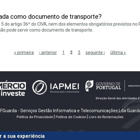
lizada como documento de transporte?
 5 do artigo 36º do CIVA, nem dos elementos obrigatórios previstos n
 não pode servir como documento de transporte.
« primeira
‹ anterior
1
2
3
seguinte ›
última »
FGuarda - Serviços Gestão Informatica e Telecomunicações Lda Guarda
|
|
Política de Privacidade
Política de Cookies
Livro de Reclamações
 a sua experiência