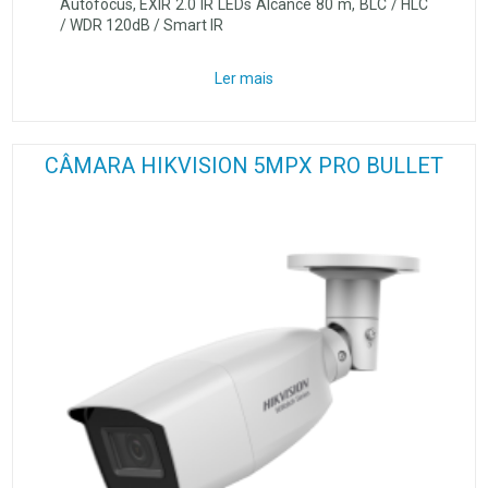
Autofocus, EXIR 2.0 IR LEDs Alcance 80 m, BLC / HLC
/ WDR 120dB / Smart IR
Ler mais
CÂMARA HIKVISION 5MPX PRO BULLET