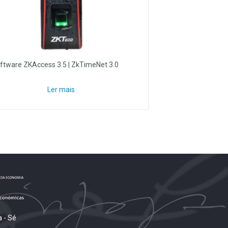
ftware ZKAccess 3.5 | ZkTimeNet 3.0
Ler mais
 - Sé