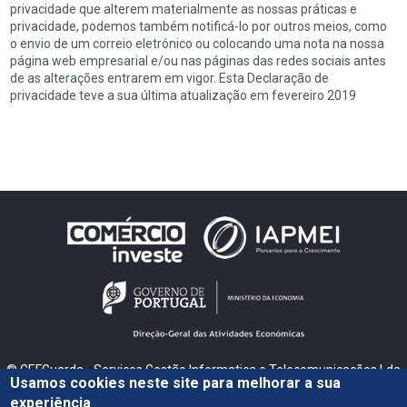
privacidade que alterem materialmente as nossas práticas e
privacidade, podemos também notificá-lo por outros meios, como
o envio de um correio eletrónico ou colocando uma nota na nossa
página web empresarial e/ou nas páginas das redes sociais antes
de as alterações entrarem em vigor. Esta Declaração de
privacidade teve a sua última atualização em fevereiro 2019
© GEFGuarda - Serviços Gestão Informatica e Telecomunicações Lda
Usamos cookies neste site para melhorar a sua
Guarda - Sé
experiência
|
|
Política de Privacidade
Política de Cookies
Livro de Reclamações