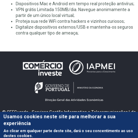
Dispositivos Mac e Android em tempo real proteção antivírus;
VPN grátis Limitada 150MB/dia. Navegue anonimamente a
partir de um único local virtual;
Proteja sua rede WiFi contra hackers e vizinhos curiosos;
Digitalize dispositivos externos/USB e mantenha-os seguros
contra qualquer tipo de ameaça;
© GEFGuarda - Serviços Gestão Informatica e Telecomunicações Lda
Usamos cookies neste site para melhorar a sua
Guarda - Sé
experiência
|
|
Política de Privacidade
Política de Cookies
Livro de Reclamações
Ao clicar em qualquer parte deste site, dará o seu concentimento ao uso
destes cookies.