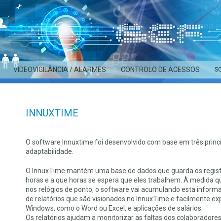
VIDEOVIGILÂNCIA / ALARMES
CONTROLO DE ACESSOS
S
INNUXTIME
O software Innuxtime foi desenvolvido com base em três princípi
adaptabilidade.
O InnuxTime mantém uma base de dados que guarda os registo
horas e a que horas se espera que eles trabalhem. À medida 
nos relógios de ponto, o software vai acumulando esta infor
de relatórios que são visionados no InnuxTime e facilmente e
Windows, como o Word ou Excel, e aplicações de salários.
Os relatórios ajudam a monitorizar as faltas dos colaborador