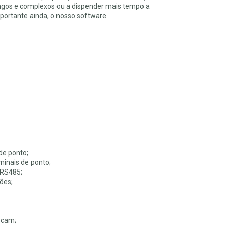
longos e complexos ou a dispender mais tempo a
mportante ainda, o nosso software
de ponto;
inais de ponto;
 RS485;
ções;
bcam;