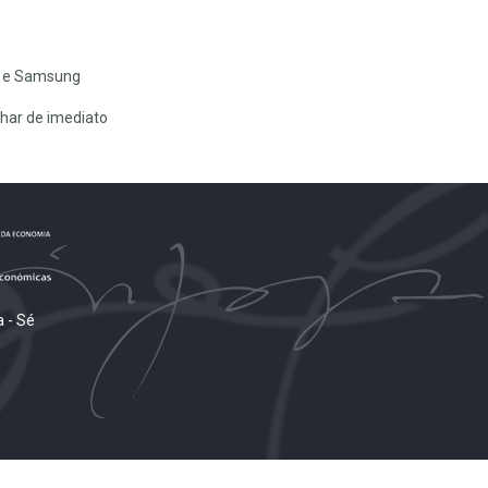
n e Samsung
lhar de imediato
 - Sé