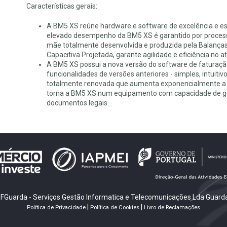
Características gerais:
A BM5 XS reúne hardware e software de excelência e es
elevado desempenho da BM5 XS é garantido por proces
mãe totalmente desenvolvida e produzida pela Balanças 
Capacitiva Projetada, garante agilidade e eficiência no 
A BM5 XS possui a nova versão do software de faturaçã
funcionalidades de versões anteriores - simples, intuitiv
totalmente renovada que aumenta exponencialmente a e
torna a BM5 XS num equipamento com capacidade de ges
documentos legais.
FGuarda - Serviços Gestão Informatica e Telecomunicações Lda Guarda
|
|
Política de Privacidade
Política de Cookies
Livro de Reclamações