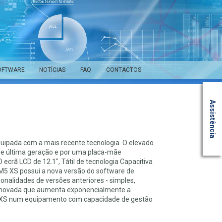
OFTWARE
NOTÍCIAS
FAQ
CONTACTOS
Assistência
quipada com a mais recente tecnologia. O elevado
e última geração e por uma placa-mãe
ecrã LCD de 12.1", Tátil de tecnologia Capacitiva
 BM5 XS possui a nova versão do software de
onalidades de versões anteriores - simples,
e renovada que aumenta exponencialmente a
M5 XS num equipamento com capacidade de gestão