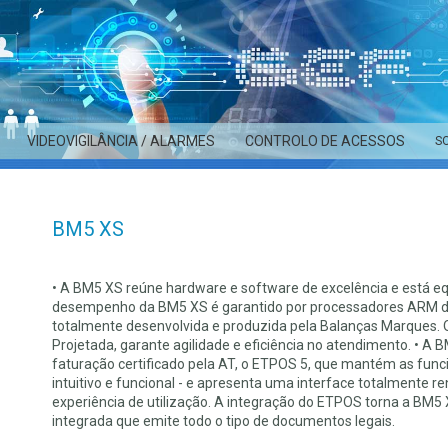
VIDEOVIGILÂNCIA / ALARMES
CONTROLO DE ACESSOS
S
BM5 XS
• A BM5 XS reúne hardware e software de excelência e está e
desempenho da BM5 XS é garantido por processadores ARM d
totalmente desenvolvida e produzida pela Balanças Marques. O 
Projetada, garante agilidade e eficiência no atendimento. • A
faturação certificado pela AT, o ETPOS 5, que mantém as funci
intuitivo e funcional - e apresenta uma interface totalment
experiência de utilização. A integração do ETPOS torna a B
integrada que emite todo o tipo de documentos legais.