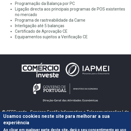
Programação da Balança por PC
Ligação directa aos principais programas de POS existentes
no mercado
Programa de rastreabilidade da Carne
Interligação até 5 balanças
Certificado de Aprovação CE
Equipamentos sujeitos a Verificação CE
© GEFGuarda - Serviços Gestão Informatica e Telecomunicações Lda
Usamos cookies neste site para melhorar a sua
Guarda - Sé
experiência
|
|
Política de Privacidade
Política de Cookies
Livro de Reclamações
Ao clicar em qualquer parte deste site, dará o seu concentimento ao uso